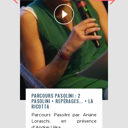
 —
PARCOURS PASOLINI : 2
PAR
PASOLINI + REPÉRAGES... + LA
THÉ
RICOTTA
once
Par
Parcours Pasolini par Ariane
ste-
par
Loraschi, en présence
s en
— L
d'Andrej Ujika