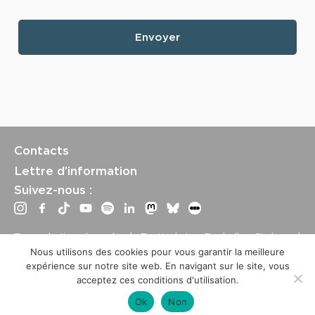
Contacts
Lettre d’information
Suivez-nous :
Tous droits réservés | Festival La Rochelle Cinéma |
International Film Festival –
Mentions légales
–
Conditions
Nous utilisons des cookies pour vous garantir la meilleure
générales de vente
expérience sur notre site web. En navigant sur le site, vous
Crédits site : Marine Breton, design ;
Etienne Delcambre
,
acceptez ces conditions d'utilisation.
développement et mise à jour
Ok
Non