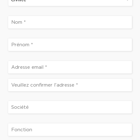
*
Nom
*
Prénom
E-
*
mail
Saisissez
un
e-
Confirmez
mail
Société
l’e-
mail
Fonction