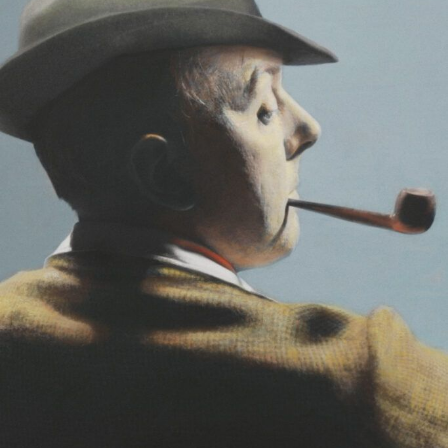
comme observateur, théoricien et poète visionnaire
de la modernité et des bouleversements du temps.
»
Stanislas Bouvier
— Télécharger (pdf)
— Télécharger (jpg)
Réalisation
Mohammad Babakoohi
Musique
La bibliothèque de la bergerie
Remerciements
Les Films de Mon Oncle, Studio
Canal