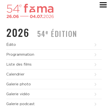
2026
e
54
ÉDITION
Édito
Programmation
Sophie Mirouze et Arnaud Dumatin, délégués
généraux du Fema
Liste des films
Voici le titre du nouveau film d’
Alain Cavalier
.
Calendrier
Un cinéaste que nous chérissons et dont nous
attendons chaque film comme un rendez-
Galerie photo
vous. Celui-ci sera son dernier. Après avoir
sillonné la France et ses salles de cinéma
Galerie vidéo
pendant plus de soixante ans, à la rencontre
de son public bien-aimé, Alain Cavalier a
Galerie podcast
choisi de poser sa caméra. À près de 95 ans, il