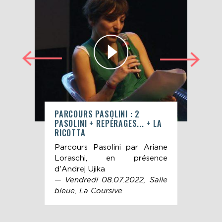
 —
PARCOURS PASOLINI : 2
PAR
PASOLINI + REPÉRAGES... + LA
THÉ
RICOTTA
once
Par
Parcours Pasolini par Ariane
ste-
par
Loraschi, en présence
s en
— L
d'Andrej Ujika
sall
— Vendredi 08.07.2022, Salle
bleue, La Coursive