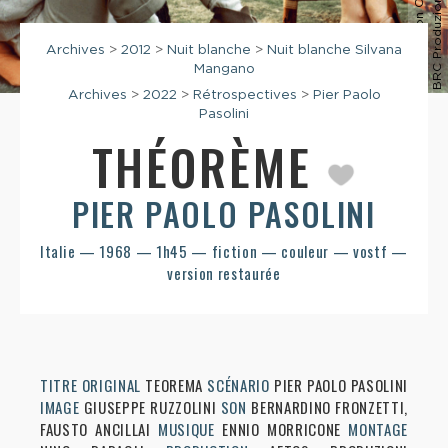
r
e
Archives
>
2012
>
Nuit blanche
>
Nuit blanche Silvana
Mangano
Archives
>
2022
>
Rétrospectives
>
Pier Paolo
Pasolini
THÉORÈME
PIER PAOLO PASOLINI
Italie — 1968 — 1h45 — fiction — couleur — vostf —
version restaurée
TITRE ORIGINAL
TEOREMA
SCÉNARIO
PIER PAOLO PASOLINI
IMAGE
GIUSEPPE RUZZOLINI
SON
BERNARDINO FRONZETTI,
FAUSTO ANCILLAI
MUSIQUE
ENNIO MORRICONE
MONTAGE