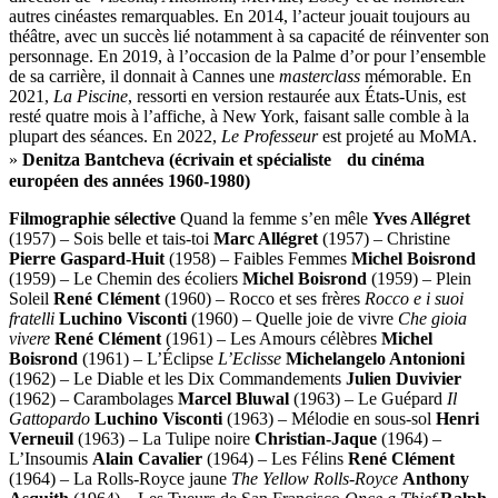
autres cinéastes remarquables. En 2014, l’acteur jouait toujours au
théâtre, avec un succès lié notamment à sa capacité de réinventer son
personnage. En 2019, à l’occasion de la Palme d’or pour l’ensemble
de sa carrière, il donnait à Cannes une
masterclass
mémorable. En
2021,
La Piscine
, ressorti en version restaurée aux États-Unis, est
resté quatre mois à l’affiche, à New York, faisant salle comble à la
plupart des séances. En 2022,
Le Professeur
est projeté au MoMA.
»
Denitza Bantcheva (écrivain et spécialiste du cinéma
européen des années 1960-1980)
Filmographie sélective
Quand la femme s’en mêle
Yves Allégret
(1957) – Sois belle et tais-toi
Marc Allégret
(1957) – Christine
Pierre Gaspard-Huit
(1958) – Faibles Femmes
Michel Boisrond
(1959) – Le Chemin des écoliers
Michel Boisrond
(1959) – Plein
Soleil
René Clément
(1960) – Rocco et ses frères
Rocco e i suoi
fratelli
Luchino Visconti
(1960) – Quelle joie de vivre
Che gioia
vivere
René Clément
(1961) – Les Amours célèbres
Michel
Boisrond
(1961) – L’Éclipse
L’Eclisse
Michelangelo Antonioni
(1962) – Le Diable et les Dix Commandements
Julien Duvivier
(1962) – Carambolages
Marcel Bluwal
(1963) – Le Guépard
Il
Gattopardo
Luchino Visconti
(1963) – Mélodie en sous-sol
Henri
Verneuil
(1963) – La Tulipe noire
Christian-Jaque
(1964) –
L’Insoumis
Alain Cavalier
(1964) – Les Félins
René Clément
(1964) – La Rolls-Royce jaune
The Yellow Rolls-Royce
Anthony