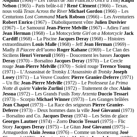
Asquith
(1964) – Les Tueurs de San Francisco
Once a Thief
Ralph
Nelson
(1965) – Paris brûle-t-il ?
René Clément
(1966) – Texas,
nous voilà
Texas Across the River
Michael Gordon
(1966) – Les
Centurions
Lost Command
Mark Robson
(1966) – Les Aventuriers
Robert Enrico
(1967) – Diaboliquement vôtre
Julien Duvivier
(1967) – Le Samouraï
Jean-Pierre Melville
(1967) – Adieu l’ami
Jean Herman
(1968) – La Motocyclette
Girl on a Motorcycle
Jack
Cardiff
(1968) – La Piscine
Jacques Deray
(1968) – Histoires
extraordinaires
Louis Malle
(1968) – Jeff
Jean Herman
(1969) –
Madly
Il Piacere dell’uomo
Roger Kahane
(1969) – Le Clan des
Siciliens
Henri Verneuil
(1969) – Doucement les basses
Jacques
Deray
(1970) – Borsalino
Jacques Deray
(1970) – Le Cercle
rouge
Jean-Pierre Melville
(1970) – Soleil rouge
Terence Young
(1971) – L’Assassinat de Trotsky
L’Assassinio di Trotsky
Joseph
Losey
(1971) – La Veuve Couderc
Pierre Granier-Deferre
(1971)
– Un flic
Jean-Pierre Melville
(1972) – Le Professeur
La Prima
Notte di quiete
Valerio Zurlini
(1972) – Traitement de choc
Alain
Jessua
(1972) – Les Grands Fusils
Tony Arzenta
Duccio Tessari
(1973) – Scorpio
Michael Winner
(1973) – Les Granges brûlées
Jean Chapot
(1973) – La Race des seigneurs
Pierre Granier-
Deferre
(1973) – Deux hommes dans la ville
José Giovanni
(1973)
– Borsalino and Co.
Jacques Deray
(1974) – Les Seins de glace
Georges Lautner
(1974) – Zorro
Duccio Tessari
(1975) – Flic
Story
Jacques Deray
(1975) – Le Gitan
José Giovanni
(1975) –
Armaguedon
Alain Jessua
(1976) – Comme un boomerang
José