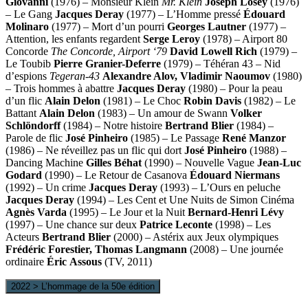
Giovanni
(1976) – Monsieur Klein
Mr. Klein
Joseph Losey
(1976)
– Le Gang
Jacques Deray
(1977) – L’Homme pressé
Édouard
Molinaro
(1977) – Mort d’un pourri
Georges Lautner
(1977) –
Attention, les enfants regardent
Serge Leroy
(1978) – Airport 80
Concorde
The Concorde, Airport ‘79
David Lowell Rich
(1979) –
Le Toubib
Pierre Granier-Deferre
(1979) – Téhéran 43 – Nid
d’espions
Теgeran-43
Alexandre Alov, Vladimir Naoumov
(1980)
– Trois hommes à abattre
Jacques Deray
(1980) – Pour la peau
d’un flic
Alain Delon
(1981) – Le Choc
Robin Davis
(1982) – Le
Battant
Alain Delon
(1983) – Un amour de Swann
Volker
Schlöndorff
(1984) – Notre histoire
Bertrand Blier
(1984) –
Parole de flic
José Pinheiro
(1985) – Le Passage
René Manzor
(1986) – Ne réveillez pas un flic qui dort
José Pinheiro
(1988) –
Dancing Machine
Gilles Béhat
(1990) – Nouvelle Vague
Jean-Luc
Godard
(1990) – Le Retour de Casanova
Édouard
Niermans
(1992) – Un crime
Jacques Deray
(1993) – L’Ours en peluche
Jacques Deray
(1994) – Les Cent et Une Nuits de Simon Cinéma
Agnès Varda
(1995) – Le Jour et la Nuit
Bernard-Henri Lévy
(1997) – Une chance sur deux
Patrice Leconte
(1998) – Les
Acteurs
Bertrand Blier
(2000) – Astérix aux Jeux olympiques
Frédéric Forestier, Thomas Langmann
(2008) – Une journée
ordinaire
Éric
Assous
(TV, 2011)
2022 > L’hommage de la 50e édition