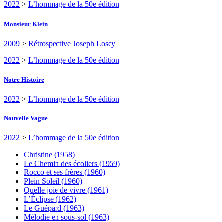
2022
>
L’hommage de la 50e édition
Monsieur Klein
2009
>
Rétrospective Joseph Losey
2022
>
L’hommage de la 50e édition
Notre Histoire
2022
>
L’hommage de la 50e édition
Nouvelle Vague
2022
>
L’hommage de la 50e édition
Christine (1958)
Le Chemin des écoliers (1959)
Rocco et ses frères (1960)
Plein Soleil (1960)
Quelle joie de vivre (1961)
L’Éclipse (1962)
Le Guépard (1963)
Mélodie en sous-sol (1963)