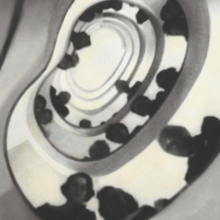
—
Liste des accrédités
Crédits :
Réalisation : Loris Leo Crapiz
Musique : Julie Roué
Images : Alix Daul, Antoine Dejoua, Juliette Gadenne,
Anaïs Hamon, Loris Leo Crapiz, Simon Mirouze
Textes :
Stop motion : de nouveaux horizons
, Xavier
Kawa-Topor & Philippe Moins
Sous le ciel des réalisatrices
, Charles Tesson
Sigourney Weaver, amazone
, Adrien Dénouette
«
J’ai imaginé cette bande-annonce comme un outil
Michael Cimino, un idéaliste inconsolable
, Jean-
de propagande pour exprimer toute l’importance
Baptiste Thoret
que je donne au cinéma : son intemporelle nécessité,
L'enfance-cinéma dans les années 1920
, Alain
son accessibilité, ses bienfaits dans nos vies, le
Bergala
remue-ménage qu’il peut causer dans nos