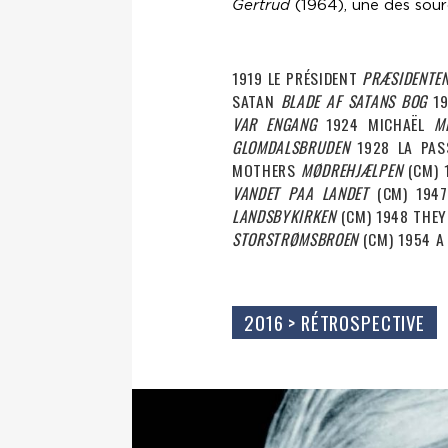
Gertrud
(1964), une des sour
1919 LE PRÉSIDENT
PRÆSIDENTE
SATAN
BLADE AF SATANS BOG
19
VAR ENGANG
1924 MICHAËL
M
GLOMDALSBRUDEN
1928 LA PASS
MOTHERS
MØDREHJÆLPEN
(CM) 
VANDET PAA LANDET
(CM) 1947
LANDSBYKIRKEN
(CM) 1948 THE
STORSTRØMSBROEN
(CM) 1954 A
2016 > RÉTROSPECTIVE