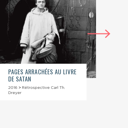
PAGES ARRACHÉES AU LIVRE
AIME
DE SATAN
AUTR
2016
>
Rétrospective Carl Th.
2016
Dreyer
Dreye