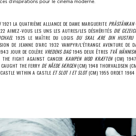
ces d’inspirations pour le cinéma moderne.
N
1921 LA QUATRIÈME ALLIANCE DE DAME MARGUERITE
PRÄSTÄNKAN
22 AIMEZ-VOUS LES UNS LES AUTRES/LES DÉSHÉRITÉS
DIE GEZEI
ICHAEL
1925 LE MAÎTRE DU LOGIS
DU SKAL ÆRE DIN HUSTRU
ION DE JEANNE D’ARC 1932 VAMPYR/L’ÉTRANGE AVENTURE DE 
1943 JOUR DE COLÈRE
VREDENS DAG
1945 DEUX ÊTRES
TVÅ MÄNNIS
 THE FIGHT AGAINST CANCER
KAMPEN MOD KRÆFTEN
(CM) 1947
Y CAUGHT THE FERRY
DE NÅEDE FÆRGEN
(CM) 1948 THORVALDSEN (C
 CASTLE WITHIN A CASTLE
ET SLOT I ET SLOT
(CM) 1955 ORDET 1964