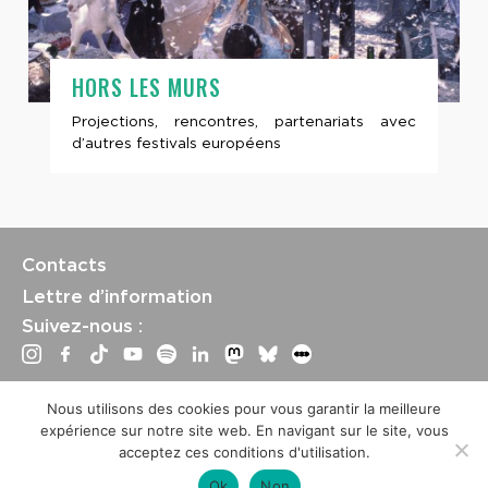
HORS LES MURS
Projections, rencontres, partenariats avec
d’autres festivals européens
Contacts
Lettre d’information
Suivez-nous :
Tous droits réservés | Festival La Rochelle Cinéma |
Nous utilisons des cookies pour vous garantir la meilleure
International Film Festival –
Mentions légales
–
Conditions
expérience sur notre site web. En navigant sur le site, vous
générales de vente
acceptez ces conditions d'utilisation.
Crédits site : Marine Breton, design ;
Etienne Delcambre
,
développement et mise à jour
Ok
Non