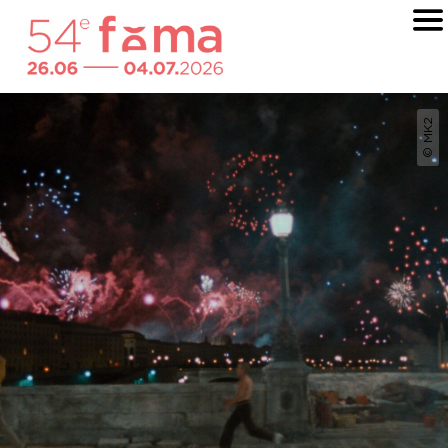
© MK2