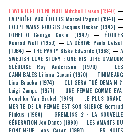
L’AVENTURE D’UNE NUIT
Mitchell Leisen
(1940)
LA PRIÈRE AUX ÉTOILES
Marcel Pagnol
(1941)
GOUPI MAINS ROUGES
Jacques Becker
(1942)
OTHELLO
George Cukor
(1947)
ÉTOILES
Konrad Wolf
(1959)
LA DÉRIVE
Paula Delsol
(1964)
THE PARTY
Blake Edwards
(1968)
A
SWEDISH LOVE STORY : UNE HISTOIRE D’AMOUR
SUÉDOISE
Roy Andersson
(1970)
LES
CANNIBALES
Liliana Cavani
(1970)
TINIMBANG
Lino Brocka
(1974)
QUI SERA TUÉ DEMAIN ?
Luigi Zampa
(1977)
UNE FEMME COMME EVA
Nouchka Van Brakel
(1979)
LE PLUS GRAND
MÉRITE DE LA FEMME EST SON SILENCE
Gertrud
Pinkus
(1980)
GREMLINS 2 : LA NOUVELLE
GÉNÉRATION
Joe Dante
(1990)
LES AMANTS DU
PONT-NEUF
Leos Carax
(1991)
LES NUITS