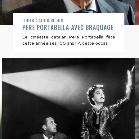
D'HIER À AUJOURD'HUI
PERE PORTABELLA AVEC BRAQUAGE
Le cinéaste catalan Pere Portabella fête
cette année ses 100 ans ! À cette occas...