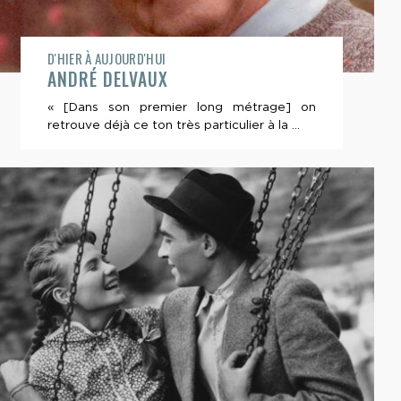
D'HIER À AUJOURD'HUI
ANDRÉ DELVAUX
« [Dans son premier long métrage] on
retrouve déjà ce ton très particulier à la ...