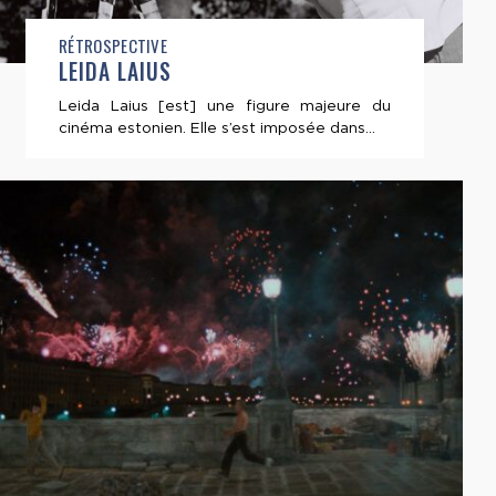
RÉTROSPECTIVE
LEIDA LAIUS
Leida Laius [est] une figure majeure du
cinéma estonien. Elle s’est imposée dans...