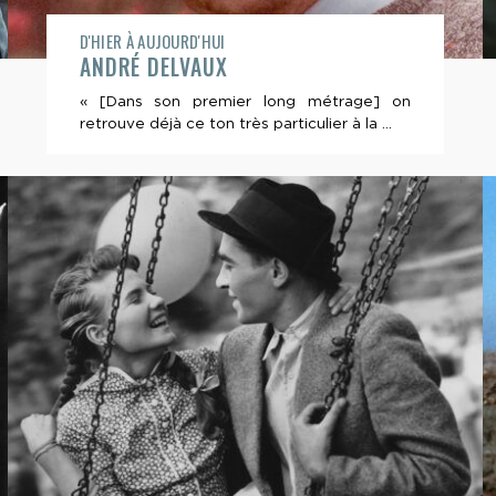
D'HIER À AUJOURD'HUI
ANDRÉ DELVAUX
« [Dans son premier long métrage] on
retrouve déjà ce ton très particulier à la ...