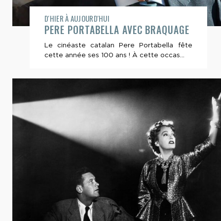
D'HIER À AUJOURD'HUI
PERE PORTABELLA AVEC BRAQUAGE
Le cinéaste catalan Pere Portabella fête
cette année ses 100 ans ! À cette occas...