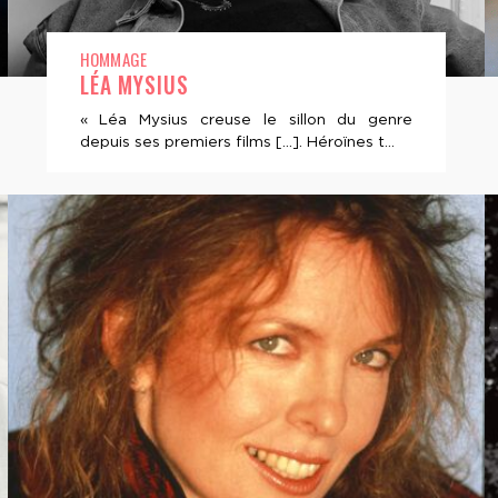
HOMMAGE
LÉA MYSIUS
« Léa Mysius creuse le sillon du genre
depuis ses premiers films […]. Héroïnes t...