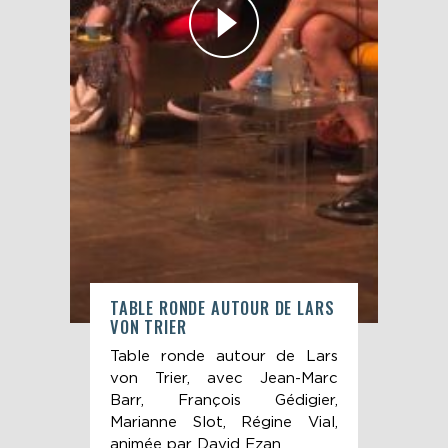
TABLE RONDE AUTOUR DE LARS
REN
VON TRIER
ÉPI
pour
Table ronde autour de Lars
20
ier,
von Trier, avec Jean-Marc
le 
s de
Barr, François Gédigier,
2 : 
Marianne Slot, Régine Vial,
animée par David Ezan