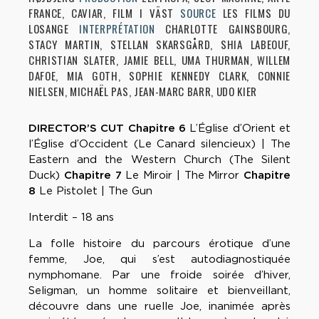
FRANCE, CAVIAR, FILM I VÄST
SOURCE
LES FILMS DU
LOSANGE
INTERPRÉTATION
CHARLOTTE GAINSBOURG,
STACY MARTIN, STELLAN SKARSGÅRD, SHIA LABEOUF,
CHRISTIAN SLATER, JAMIE BELL, UMA THURMAN, WILLEM
DAFOE, MIA GOTH, SOPHIE KENNEDY CLARK, CONNIE
NIELSEN, MICHAËL PAS, JEAN-MARC BARR, UDO KIER
DIRECTOR’S CUT
Chapitre 6
L’Église d’Orient et
l’Église d’Occident (Le Canard silencieux) | The
Eastern and the Western Church (The Silent
Duck)
Chapitre 7
Le Miroir | The Mirror
Chapitre
8
Le Pistolet | The Gun
Interdit – 18 ans
La folle histoire du parcours érotique d’une
femme, Joe, qui s’est autodiagnostiquée
nymphomane. Par une froide soirée d’hiver,
Seligman, un homme solitaire et bienveillant,
découvre dans une ruelle Joe, inanimée après