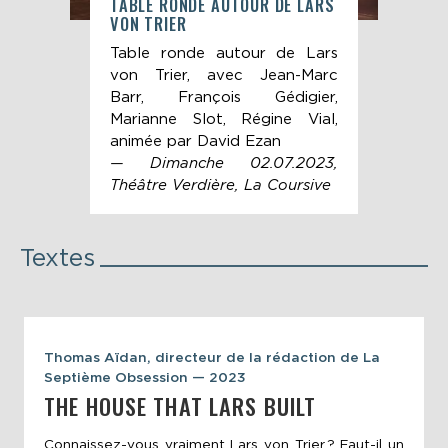
TABLE RONDE AUTOUR DE LARS
REN
VON TRIER
ÉPI
pour
Table ronde autour de Lars
20
ier,
von Trier, avec Jean-Marc
le 
s de
Barr, François Gédigier,
2 : 
Marianne Slot, Régine Vial,
animée par David Ezan
— Dimanche 02.07.2023,
Théâtre Verdière, La Coursive
Textes
Thomas Aïdan, directeur de la rédaction de La
Septième Obsession — 2023
THE HOUSE THAT LARS BUILT
Connaissez-vous vraiment Lars von Trier ? Faut-il un