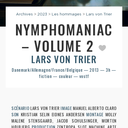
Archives
>
2023
>
Les hommages
>
Lars von Trier
NYMPHOMANIAC
– VOLUME 2
LARS VON TRIER
Danemark/Allemagne/France/Belgique — 2013 — 3h —
fiction — couleur — vostf
SCÉNARIO
LARS VON TRIER
IMAGE
MANUEL ALBERTO CLARO
SON
KRISTIAN SELIN EIDNES ANDERSEN
MONTAGE
MOLLY
MALENE STENSGAARD, JACOB SCHULSINGER, MORTEN
HØJBJERG
PRODUCTION
ZENTROPA, SLOT MACHINE, ARTE