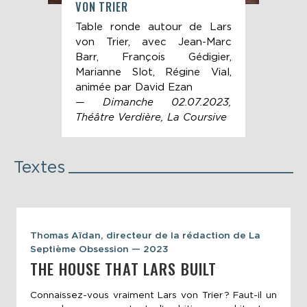
VON TRIER
ÉPI
pour
Table ronde autour de Lars
20
ier,
von Trier, avec Jean-Marc
le 
s de
Barr, François Gédigier,
2 : 
Marianne Slot, Régine Vial,
animée par David Ezan
— Dimanche 02.07.2023,
Théâtre Verdière, La Coursive
Textes
Thomas Aïdan, directeur de la rédaction de La
Septième Obsession — 2023
THE HOUSE THAT LARS BUILT
Connaissez-vous vraiment Lars von Trier ? Faut-il un