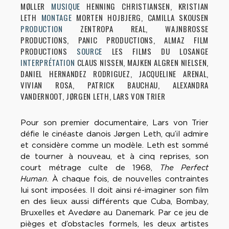
MØLLER
MUSIQUE
HENNING CHRISTIANSEN, KRISTIAN
LETH
MONTAGE
MORTEN HOJBJERG, CAMILLA SKOUSEN
PRODUCTION
ZENTROPA REAL, WAJNBROSSE
PRODUCTIONS, PANIC PRODUCTIONS, ALMAZ FILM
PRODUCTIONS
SOURCE
LES FILMS DU LOSANGE
INTERPRÉTATION
CLAUS NISSEN, MAJKEN ALGREN NIELSEN,
DANIEL HERNANDEZ RODRIGUEZ, JACQUELINE ARENAL,
VIVIAN ROSA, PATRICK BAUCHAU, ALEXANDRA
VANDERNOOT, JØRGEN LETH, LARS VON TRIER
Pour son premier documentaire, Lars von Trier
défie le cinéaste danois Jørgen Leth, qu’il admire
et considère comme un modèle. Leth est sommé
de tourner à nouveau, et à cinq reprises, son
court métrage culte de 1968,
The Perfect
Human
. À chaque fois, de nouvelles contraintes
lui sont imposées. Il doit ainsi ré-imaginer son film
en des lieux aussi différents que Cuba, Bombay,
Bruxelles et Avedøre au Danemark. Par ce jeu de
pièges et d’obstacles formels, les deux artistes