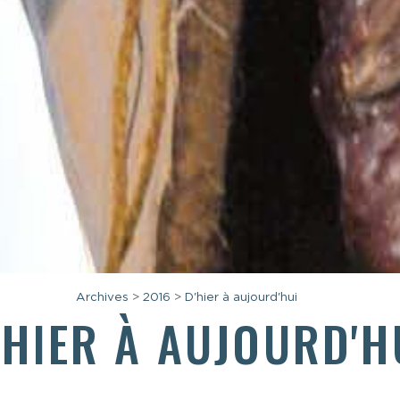
Archives
>
2016
>
D'hier à aujourd'hui
'HIER À AUJOURD'H