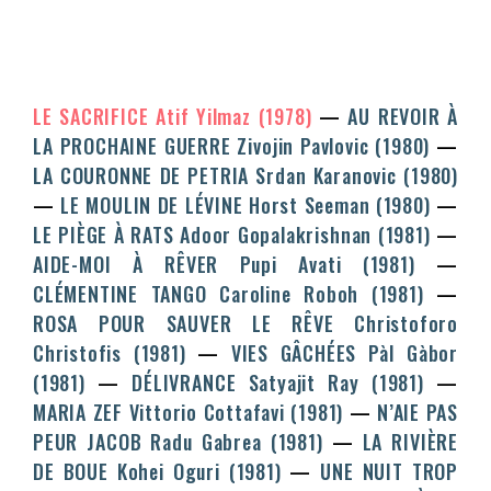
LE SACRIFICE
Atif Yilmaz
(1978)
AU REVOIR À
LA PROCHAINE GUERRE
Zivojin Pavlovic
(1980)
LA COURONNE DE PETRIA
Srdan Karanovic
(1980)
LE MOULIN DE LÉVINE
Horst Seeman
(1980)
LE PIÈGE À RATS
Adoor Gopalakrishnan
(1981)
AIDE-MOI À RÊVER
Pupi Avati
(1981)
CLÉMENTINE TANGO
Caroline Roboh
(1981)
ROSA POUR SAUVER LE RÊVE
Christoforo
Christofis
(1981)
VIES GÂCHÉES
PàI Gàbor
(1981)
DÉLIVRANCE
Satyajit Ray
(1981)
MARIA ZEF
Vittorio Cottafavi
(1981)
N’AIE PAS
PEUR JACOB
Radu Gabrea
(1981)
LA RIVIÈRE
DE BOUE
Kohei Oguri
(1981)
UNE NUIT TROP