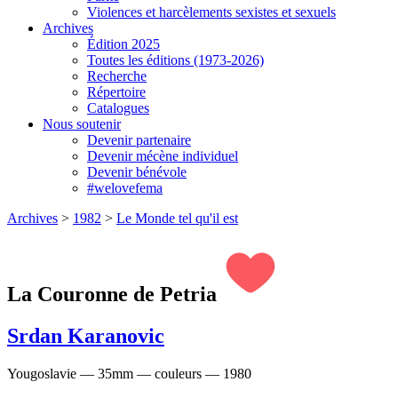
Violences et harcèlements sexistes et sexuels
Archives
Édition 2025
Toutes les éditions (1973-2026)
Recherche
Répertoire
Catalogues
Nous soutenir
Devenir partenaire
Devenir mécène individuel
Devenir bénévole
#welovefema
Archives
>
1982
>
Le Monde tel qu'il est
La Couronne de Petria
Srdan Karanovic
Yougoslavie — 35mm — couleurs — 1980