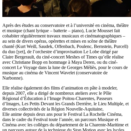
Après des études au conservatoire et à l’université en cinéma, théâtre
et musique (chant lyrique – batterie – piano), Lucie Mousset fait
cohabiter régulièrement travaux musicaux et cinématographiques –
au sein de divers opéras, opérettes et mises en scène de théâtre
chanté (Kurt Weill, Saudek, Offenbach, Poulenc, Bernstein, Purcell)
du duo [yet], de l’orchestre d’improvisation Le Lobe dirigé par
Claire Bergerault, du ciné-concert Meshes of Times qu’elle réalise
avec Christiane Bopp en hommage à Maya Deren, ou du ciné-
concert Le Voyage dans la lune de Georges Méliès, pour le cours de
musique au cinéma de Vincent Wavelet (conservatoire de
Narbonne).
Elle réalise également des films d’animation en pâte à modeler,
depuis 2007, elle a dirigé de nombreux ateliers avec le Pôle
Régional d’Éducation à l’Image Poitou-Charentes, Passeurs
d’Images, Les Petits Devant les Grands Derrière, le Lieu Multiple, et
diverses collectivités de la Région Nouvelle-Aquitaine,
Elle anime depuis deux ans pour le Festival La Rochelle Cinéma,
dans le cadre du Festival toute l’année, un parcours Musique et
Cinéma avec les collèges du département de la Charente-Maritime et
un parcours autour de la technique du Stop Motion avec les lycées