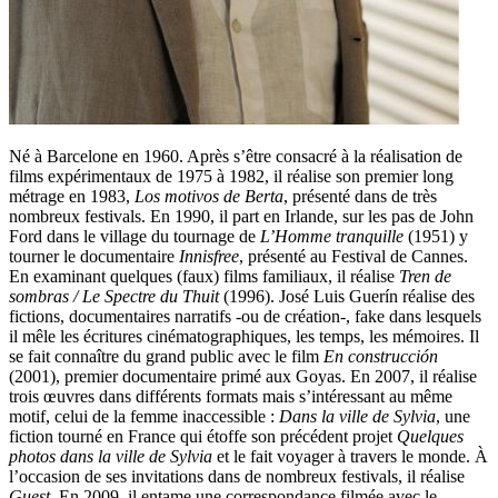
Né à Barcelone en 1960. Après s’être consacré à la réalisation de
films expérimentaux de 1975 à 1982, il réalise son premier long
métrage en 1983,
Los motivos de Berta
, présenté dans de très
nombreux festivals. En 1990, il part en Irlande, sur les pas de John
Ford dans le village du tournage de
L’Homme tranquille
(1951) y
tourner le documentaire
Innisfree
, présenté au Festival de Cannes.
En examinant quelques (faux) films familiaux, il réalise
Tren de
sombras / Le Spectre du Thuit
(1996). José Luis Guerín réalise des
fictions, documentaires narratifs -ou de création-, fake dans lesquels
il mêle les écritures cinématographiques, les temps, les mémoires. Il
se fait connaître du grand public avec le film
En construcción
(2001), premier documentaire primé aux Goyas. En 2007, il réalise
trois œuvres dans différents formats mais s’intéressant au même
motif, celui de la femme inaccessible :
Dans la ville de Sylvia
, une
fiction tourné en France qui étoffe son précédent projet
Quelques
photos dans la ville de Sylvia
et le fait voyager à travers le monde. À
l’occasion de ses invitations dans de nombreux festivals, il réalise
Guest
. En 2009, il entame une correspondance filmée avec le