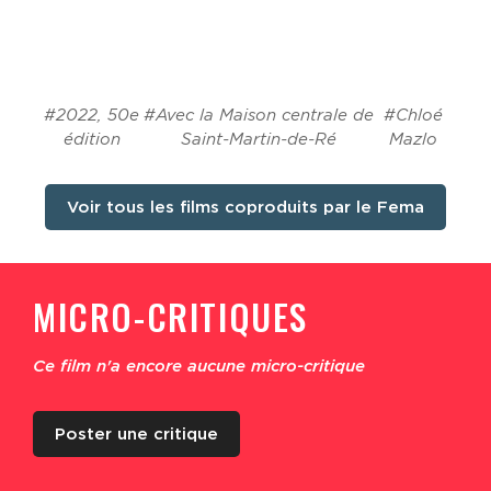
#2022, 50e
#Avec la Maison centrale de
#Chloé
édition
Saint-Martin-de-Ré
Mazlo
Voir tous les films coproduits par le Fema
MICRO-CRITIQUES
Ce film n'a encore aucune micro-critique
Poster une critique