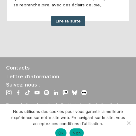
se rebranche pire, avec des éclairs de joie,...
Lire la suite
Contacts
Lettre d’information
Suivez-nous :
Tous droits réservés | Festival La Rochelle Cinéma |
International Film Festival –
Mentions légales
–
Conditions
Nous utilisons des cookies pour vous garantir la meilleure
générales de vente
expérience sur notre site web. En navigant sur le site, vous
Crédits site : Marine Breton, design ;
Etienne Delcambre
,
acceptez ces conditions d'utilisation.
développement et mise à jour
Ok
Non