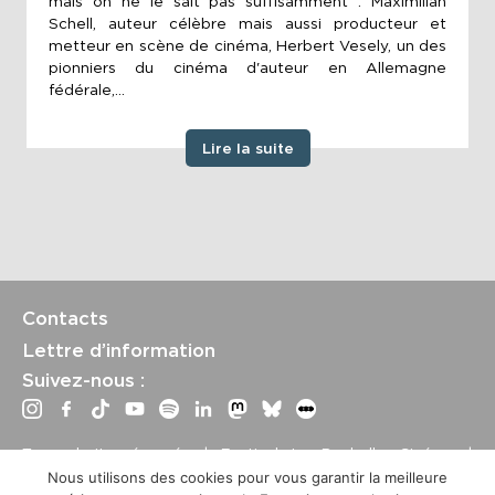
mais on ne le sait pas suffisamment : Maximilian
Schell, auteur célèbre mais aussi producteur et
metteur en scène de cinéma, Herbert Vesely, un des
pionniers du cinéma d'auteur en Allemagne
fédérale,...
Lire la suite
Contacts
Lettre d’information
Suivez-nous :
Tous droits réservés | Festival La Rochelle Cinéma |
International Film Festival –
Mentions légales
–
Conditions
Nous utilisons des cookies pour vous garantir la meilleure