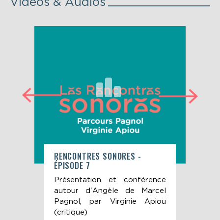
Vidéos & Audios
RENCONTRES SONORES -
15'
ÉPISODE 7
CLÉ
4
l'on
Présentation et conférence
Épi
n" -
autour d'Angèle de Marcel
du p
 par
Pagnol, par Virginie Apiou
— M
ue)
(critique)