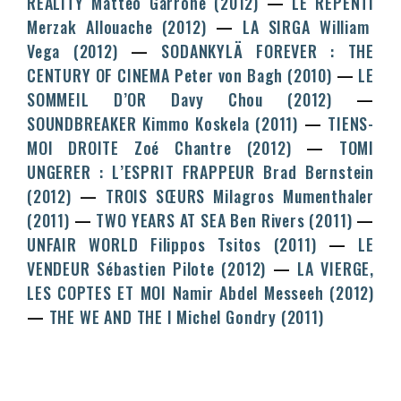
REALITY
Matteo Garrone
(2012)
LE REPENTI
Merzak Allouache
(2012)
LA SIRGA
William
Vega
(2012)
SODANKYLÄ FOREVER : THE
CENTURY OF CINEMA
Peter von Bagh
(2010)
LE
SOMMEIL D’OR
Davy Chou
(2012)
SOUNDBREAKER
Kimmo Koskela
(2011)
TIENS-
MOI DROITE
Zoé Chantre
(2012)
TOMI
UNGERER : L’ESPRIT FRAPPEUR
Brad Bernstein
(2012)
TROIS SŒURS
Milagros Mumenthaler
(2011)
TWO YEARS AT SEA
Ben Rivers
(2011)
UNFAIR WORLD
Filippos Tsitos
(2011)
LE
VENDEUR
Sébastien Pilote
(2012)
LA VIERGE,
LES COPTES ET MOI
Namir Abdel Messeeh
(2012)
THE WE AND THE I
Michel Gondry
(2011)