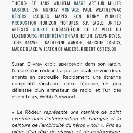
THŒREN ET HANS WILHELM
IMAGE
ARTHUR MILLER
MUSIQUE
LYN MURRAY
MONTAGE
PAUL WEATHERWAX
DÉCORS
JACQUES MAPES
SON
BENNY WINKLER
PRODUCTION
HORIZON PICTURES, S.P. EAGLE, UNITED
ARTISTS
SOURCE
CINÉMATHÈQUE DE LA VILLE DU
LUXEMBOURG
INTERPRÉTATION
VAN HEFLIN, EVELYN KEYES,
JOHN MAXWELL, KATHERINE WARREN, EMERSON TREACY,
MADGE BLAKE, WHEATON CHAMBERS, ROBERT OSTERLOH
Susan Gilvray croit apercevoir dans son jardin,
l’ombre d’un rôdeur. La police locale envoie deux
agents en patrouille. Rapidement, une étrange
complicité s’instaure entre l’épouse, un peu
délaissée d’un animateur de radio, et l’un des
inspecteurs, Webb Garwood…
«
Le Rôdeur
représente une manière de point
extrême dans l’intériorisation de l’intrigue et la
peinture de l’ambiguïté du héros « noir ». Pris au
piège d’un rêve de réussite et de conformisme,