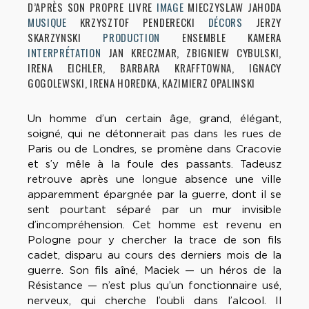
D’APRÈS SON PROPRE LIVRE
IMAGE
MIECZYSLAW JAHODA
MUSIQUE
KRZYSZTOF PENDERECKI
DÉCORS
JERZY
SKARZYNSKI
PRODUCTION
ENSEMBLE KAMERA
INTERPRÉTATION
JAN KRECZMAR, ZBIGNIEW CYBULSKI,
IRENA EICHLER, BARBARA KRAFFTOWNA, IGNACY
GOGOLEWSKI, IRENA HOREDKA, KAZIMIERZ OPALINSKI
Un homme d’un certain âge, grand, élégant,
soigné, qui ne détonnerait pas dans les rues de
Paris ou de Londres, se promène dans Cracovie
et s’y mêle à la foule des passants. Tadeusz
retrouve après une longue absence une ville
apparemment épargnée par la guerre, dont il se
sent pourtant séparé par un mur invisible
d’incompréhension. Cet homme est revenu en
Pologne pour y chercher la trace de son fils
cadet, disparu au cours des derniers mois de la
guerre. Son fils aîné, Maciek — un héros de la
Résistance — n’est plus qu’un fonctionnaire usé,
nerveux, qui cherche l’oubli dans l’alcool. Il