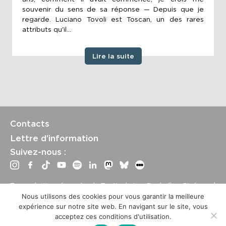
souvenir du sens de sa réponse — Depuis que je
regarde. Luciano Tovoli est Toscan, un des rares
attributs qu'il...
Lire la suite
Contacts
Lettre d’information
Suivez-nous :
Tous droits réservés | Festival La Rochelle Cinéma |
International Film Festival –
Mentions légales
–
Conditions
Nous utilisons des cookies pour vous garantir la meilleure
générales de vente
expérience sur notre site web. En navigant sur le site, vous
Crédits site : Marine Breton, design ;
Etienne Delcambre
,
acceptez ces conditions d'utilisation.
développement et mise à jour