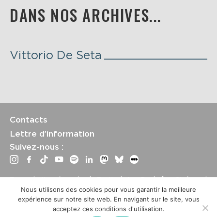
DANS NOS ARCHIVES...
Vittorio De Seta
Contacts
Lettre d’information
Suivez-nous :
Tous droits réservés | Festival La Rochelle Cinéma |
International Film Festival –
Mentions légales
–
Conditions
Nous utilisons des cookies pour vous garantir la meilleure
générales de vente
expérience sur notre site web. En navigant sur le site, vous
Crédits site : Marine Breton, design ;
Etienne Delcambre
,
acceptez ces conditions d'utilisation.