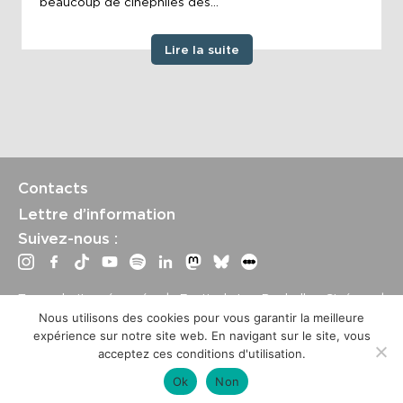
beaucoup de cinéphiles des...
Lire la suite
Contacts
Lettre d’information
Suivez-nous :
Tous droits réservés | Festival La Rochelle Cinéma |
International Film Festival –
Mentions légales
–
Conditions
Nous utilisons des cookies pour vous garantir la meilleure
générales de vente
expérience sur notre site web. En navigant sur le site, vous
Crédits site : Marine Breton, design ;
Etienne Delcambre
,
acceptez ces conditions d'utilisation.
développement et mise à jour
Ok
Non