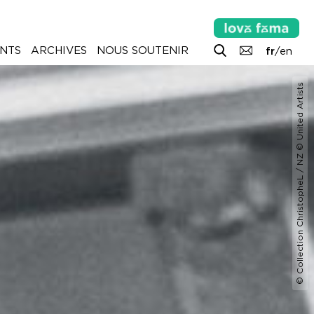
NTS
ARCHIVES
NOUS SOUTENIR
fr
/
en
© Collection ChristopheL / NZ © United Artists