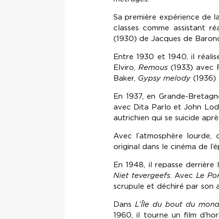
Sa première expérience de la
classes comme assistant réa
(1930) de Jacques de Baronc
Entre 1930 et 1940, il réali
Elviro,
Remous
(1933) avec 
Baker,
Gypsy melody
(1936) 
En 1937, en Grande-Bretagne
avec Dita Parlo et John Lod
autrichien qui se suicide aprè
Avec l’atmosphère lourde, c
original dans le cinéma de l
En 1948, il repasse derrière
Niet tevergeefs
. Avec
Le Por
scrupule et déchiré par son
Dans
L’Île du bout du mon
1960, il tourne un film d’ho