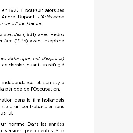
en 1927. Il poursuit alors ses
 André Dupont,
L’Arlésienne
monde
d’Abel Gance.
s suicidés
(1931) avec Pedro
am Tam
(1935) avec Joséphine
avec
Salonique, nid d’espions
)
, ce dernier jouant un réfugié
on indépendance et son style
la période de l’Occupation.
ation dans le film hollandais
onté à un contrebandier sans
e lui.
t un homme. Dans les années
ux versions précédentes. Son