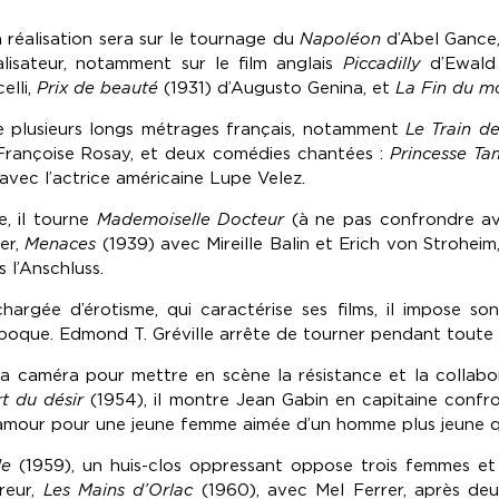
 réalisation sera sur le tournage du
Napoléon
d’Abel Gance, 
lisateur, notamment sur le film anglais
Piccadilly
d’Ewald
elli,
Prix de beauté
(1931) d’Augusto Genina, et
La Fin du 
se plusieurs longs métrages français, notamment
Le Train de
Françoise Rosay, et deux comédies chantées :
Princesse T
avec l’actrice américaine Lupe Velez.
, il tourne
Mademoiselle Docteur
(à ne pas confrondre 
er,
Menaces
(1939) avec Mireille Balin et Erich von Stroheim
s l’Anschluss.
hargée d’érotisme, qui caractérise ses films, il impose s
’époque. Edmond T. Gréville arrête de tourner pendant toute 
 la caméra pour mettre en scène la résistance et la collabor
t du désir
(1954), il montre Jean Gabin en capitaine confr
 amour pour une jeune femme aimée d’un homme plus jeune qu
de
(1959), un huis-clos oppressant oppose trois femmes e
rreur,
Les Mains d’Orlac
(1960), avec Mel Ferrer, après de