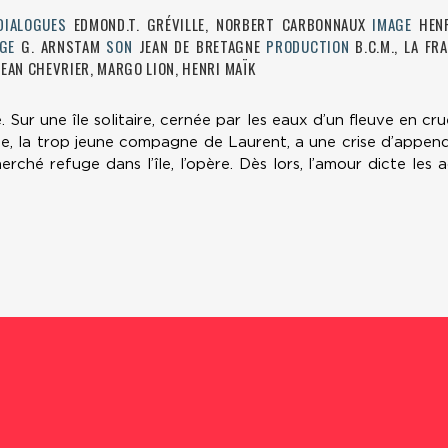
DIALOGUES
EDMOND.T. GRÉVILLE, NORBERT CARBONNAUX
IMAGE
HENR
GE
G. ARNSTAM
SON
JEAN DE BRETAGNE
PRODUCTION
B.C.M., LA F
JEAN CHEVRIER, MARGO LION, HENRI MAÏK
Sur une île solitaire, cernée par les eaux d’un fleuve en crue
e, la trop jeune compagne de Laurent, a une crise d’append
erché refuge dans l’île, l’opère. Dès lors, l’amour dicte les