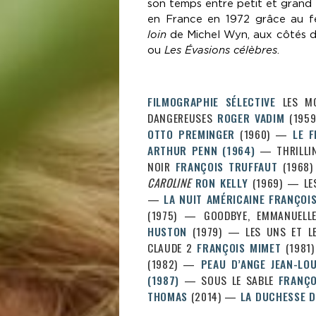
son temps entre petit et grand
en France en 1972 grâce au f
loin
de Michel Wyn, aux côtés de
ou
Les Évasions célèbres
.
FILMOGRAPHIE SÉLECTIVE
LES M
DANGEREUSES
ROGER VADIM
(1959
OTTO PREMINGER
(1960) —
LE 
ARTHUR PENN
(1964)
— THRILL
NOIR
FRANÇOIS TRUFFAUT
(1968)
CAROLINE
RON KELLY
(1969) — LES
—
LA NUIT AMÉRICAINE
FRANÇOI
(1975) — GOODBYE, EMMANUEL
HUSTON
(1979) — LES UNS ET L
CLAUDE 2
FRANÇOIS MIMET
(1981
(1982) —
PEAU D’ANGE
JEAN-LOU
(1987)
— SOUS LE SABLE
FRANÇO
THOMAS
(2014) —
LA DUCHESSE D