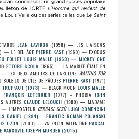
 écran, connaissant un grand succès populaire
euilleton de l’ORTF
L’Homme qui revient de
 Louis Velle ou des séries telles que
Le Saint
OTARDS
JEAN LAVIRON
(1958) — LES LIAISONS
) — LE BEL ÂGE
PIERRE KAST
(1960) — EXODUS
FEU FOLLET
LOUIS MALLE
(1963)
—
MICKEY ONE
ING
ETTORE SCOLA
(1965) — LA MARIÉE ÉTAIT EN
 — LES DEUX AMOURS DE CAROLINE
WAITING FOR
 SOLEILS DE L’ÎLE DE PÂQUES
PIERRE KAST
(1971)
S TRUFFAUT
(1973)
— BLACK MOON
LOUIS MALLE
LE
FRANÇOIS LETERRIER
(1977) – PHOBIA
JOHN
ES AUTRES
CLAUDE LELOUCH
(1980) — MADAME
) — L’IMPOSTEUR
CERCASI GESÙ
LUIGI COMENCINI
IS DANIEL
(1984)
–
FRANTIC
ROMAN POLANSKI
IS OZON
(2000) — VALENTIN VALENTINE
PASCAL
E VARSOVIE
JOSEPH MORDER
(2015)