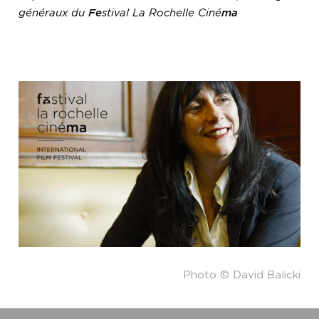
généraux du
Fe
stival La Rochelle Ciné
ma
Photo © David Balicki