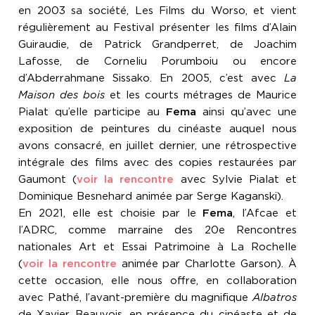
en 2003 sa société, Les Films du Worso, et vient
régulièrement au Festival présenter les films d’Alain
Guiraudie, de Patrick Grandperret, de Joachim
Lafosse, de Corneliu Porumboiu ou encore
d’Abderrahmane Sissako. En 2005, c’est avec
La
Maison des bois
et les courts métrages de Maurice
Pialat qu’elle participe au
Fema
ainsi qu’avec une
exposition de peintures du cinéaste auquel nous
avons consacré, en juillet dernier, une rétrospective
intégrale des films avec des copies restaurées par
Gaumont (
voir la rencontre
avec Sylvie Pialat et
Dominique Besnehard animée par Serge Kaganski).
En 2021, elle est choisie par le
Fema
, l’Afcae et
l’ADRC, comme marraine des 20e Rencontres
nationales Art et Essai Patrimoine à La Rochelle
(
voir la rencontre
animée par Charlotte Garson). À
cette occasion, elle nous offre, en collaboration
avec Pathé, l’avant-première du magnifique
Albatros
de Xavier Beauvois, en présence du cinéaste et de