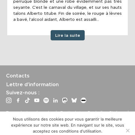
perruque blonde et une robe évidemment pas très
seyante. C’est le carnaval du village, et sur ses hauts
talons Alberto titube. Fin de soirée, le rouge à lèvres
a bavé, l’alcool aidant, Alberto est assailli...
Lire la suite
Contacts
Lettre d’information
Suivez-nous :
Tous droits réservés | Festival La Rochelle Cinéma |
International Film Festival –
Mentions légales
–
Conditions
Nous utilisons des cookies pour vous garantir la meilleure
générales de vente
expérience sur notre site web. En navigant sur le site, vous
Crédits site : Marine Breton, design ;
Etienne Delcambre
,
acceptez ces conditions d'utilisation.