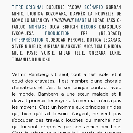
TITRE ORIGINAL
BUDJENJE PACOVA
SCÉNARIO
GORDAN
MIHIC, LJUBIGA KOZOMARA, D’APRÈS LA NOUVELLE DE
MOMCILO MILANKOV
L’INCONNUE
IMAGE
MILORAD JAKSIC-
FANDJO
MONTAGE
OLGA SKRIGIN
DÉCORS
DRAGOLJUB
IVKOV-JESA
PRODUCTION
FRZ (BELGRADE)
INTERPRÉTATION
SLOBODAN PEROVIE, DUTICA LEGARAC,
SEVERIN BJELIC, MIRJANA BLAGKOVIE, MICA TOMIE, NIKOLA
MILIE, PAVIE VUISIE, MILAN JELIE, SNEZANA LUKIE,
TOMANIJA DJURICKO
Velimir Bamberg vit seul, tout à fait isolé, et il
coud des cravates. Il est membre d’une chorale
d’amateurs et c’est là son unique contact avec
le monde. Bamberg a une sœur malade et il
devrait pouvoir l’envoyer à la mer mais n’en a pas
les moyens. C’est un homme aux principes rigides
qui, bien qu’il ait besoin d’argent, ne veut pas
s’occuper des travaux louches du marché noir
qui lui sont proposés par son ancien ami Lale.