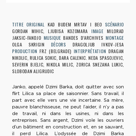
TITRE ORIGINAL
KAD BUDEM MRTAV I BEO
SCÉNARIO
GORDAN MIHIC, LJUBISA KOZOMARA
IMAGE
MILORAD
JAKSIC-FANDJO
MUSIQUE
BANDES D’ARCHIVES
MONTAGE
OLGA SKRIGIN
DÉCORS
DRAGOLJUB IVKOV-JESA
PRODUCTION
FRZ (BELGRADE)
INTERPRÉTATION
DRAGAN
NIKOLIC, RULICA SOKIC, DARA CALENIC. NEDA SPASOJEVIC,
SEVERIN BJELIC, NIKOLA MILIC, ZORICA SNEZANA LUKIC,
SLOBODAN ALIGRUDIC
Janko, appelé Dzimi Barka, doit quitter avec son
flirt Lilica sa place de saisonnier. Sans travail, il
part avec elle vers une vie incertaine. Sa mère,
pauvre blanchisseuse, ne peut l’aider, il n’y a pas
de travail, ni dans les usines, ni dans les
entreprises. Sans argent, Dzimi vole les ouvriers
d’un bâtiment en construction et, en se sauvant,
il perd Lilica. L’odyssée de Dzimi Barka