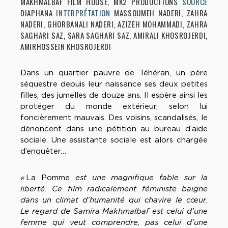
MAKHMALBAF FILM HOUSE, MK2 PRODUCTIONS
SOURCE
DIAPHANA
INTERPRÉTATION
MASSOUMEH NADERI, ZAHRA
NADERI, GHORBANALI NADERI, AZIZEH MOHAMMADI, ZAHRA
SAGHARI SAZ, SARA SAGHARI SAZ, AMIRALI KHOSROJERDI,
AMIRHOSSEIN KHOSROJERDI
Dans un quartier pauvre de Téhéran, un père
séquestre depuis leur naissance ses deux petites
filles, des jumelles de douze ans. Il espère ainsi les
protéger du monde extérieur, selon lui
foncièrement mauvais. Des voisins, scandalisés, le
dénoncent dans une pétition au bureau d’aide
sociale. Une assistante sociale est alors chargée
d’enquêter…
«
La Pomme
est une magnifique fable sur la
liberté. Ce film radicalement féministe baigne
dans un climat d’humanité qui chavire le cœur.
Le regard de Samira Makhmalbaf est celui d’une
femme qui veut comprendre, pas celui d’une