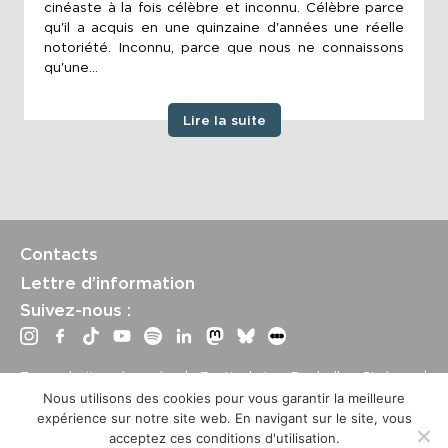
cinéaste à la fois célèbre et inconnu. Célèbre parce
qu'il a acquis en une quinzaine d'années une réelle
notoriété. Inconnu, parce que nous ne connaissons
qu'une...
Lire la suite
Contacts
Lettre d’information
Suivez-nous :
Tous droits réservés | Festival La Rochelle Cinéma |
International Film Festival –
Mentions légales
–
Conditions
Nous utilisons des cookies pour vous garantir la meilleure
générales de vente
expérience sur notre site web. En navigant sur le site, vous
Crédits site : Marine Breton, design ;
Etienne Delcambre
,
acceptez ces conditions d'utilisation.