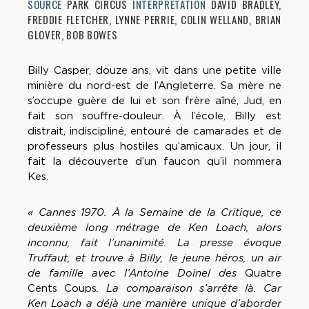
SOURCE
PARK CIRCUS
INTERPRÉTATION
DAVID BRADLEY,
FREDDIE FLETCHER, LYNNE PERRIE, COLIN WELLAND, BRIAN
GLOVER, BOB BOWES
Billy Casper, douze ans, vit dans une petite ville
minière du nord-est de l’Angleterre. Sa mère ne
s’occupe guère de lui et son frère aîné, Jud, en
fait son souffre-douleur. À l’école, Billy est
distrait, indiscipliné, entouré de camarades et de
professeurs plus hostiles qu’amicaux. Un jour, il
fait la découverte d’un faucon qu’il nommera
Kes.
« Cannes 1970. À la Semaine de la Critique, ce
deuxième long métrage de Ken Loach, alors
inconnu, fait l’unanimité. La presse évoque
Truffaut, et trouve à Billy, le jeune héros, un air
de famille avec l’Antoine Doinel des
Quatre
Cents Coups
. La comparaison s’arrête là. Car
Ken Loach a déjà une manière unique d’aborder