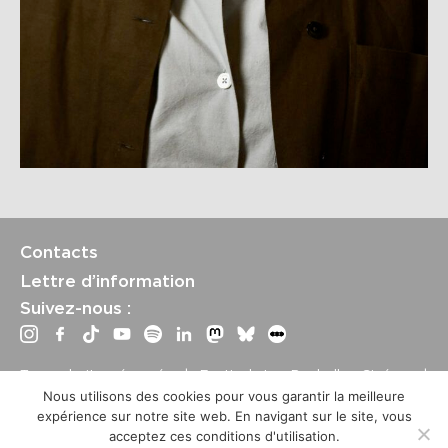
Contacts
Lettre d’information
Suivez-nous :
Tous droits réservés | Festival La Rochelle Cinéma |
International Film Festival –
Mentions légales
–
Conditions
Nous utilisons des cookies pour vous garantir la meilleure
générales de vente
expérience sur notre site web. En navigant sur le site, vous
Crédits site : Marine Breton, design ;
Etienne Delcambre
,
acceptez ces conditions d'utilisation.