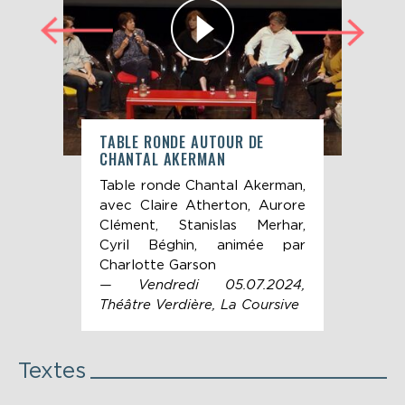
TABLE RONDE AUTOUR DE
BA 
CHANTAL AKERMAN
AKE
 par
Table ronde Chantal Akerman,
Ban
pour
avec Claire Atherton, Aurore
les
ntal
Clément, Stanislas Merhar,
la 
Cyril Béghin, animée par
Ake
Charlotte Garson
— Vendredi 05.07.2024,
Théâtre Verdière, La Coursive
Textes