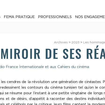
6
FEMA PRATIQUE
PROFESSIONNELS
NOS ENGAGEME
Archives
>
2023
>
Les hommag
 MIROIR DE SES RÉ
Radio France Internationale et aux Cahiers du cinéma
r les cendres de la révolution une génération de cinéastes.
redessinent les contours du cinéma tunisien tel qu’on le co
 se résume pour l’instant à une petite vingtaine de longs mét
ons et de désirs, d’appétit à raconter des destins individue
als et célébrés par la critique, leurs films captent la mode