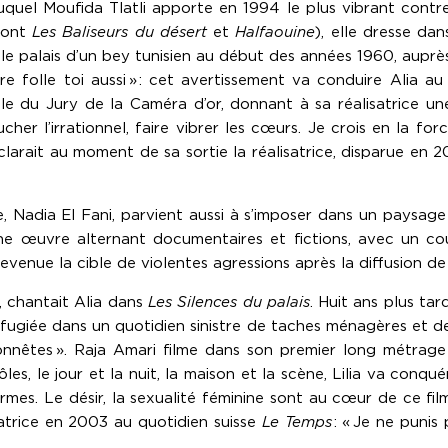
uquel Moufida Tlatli apporte en 1994 le plus vibrant contrep
dont
Les Baliseurs du désert
et
Halfaouine
), elle dresse dan
ns le palais d’un bey tunisien au début des années 1960, aupr
re folle toi aussi » : cet avertissement va conduire Alia a
e du Jury de la Caméra d’or, donnant à sa réalisatrice une
 toucher l’irrationnel, faire vibrer les cœurs. Je crois en la
larait au moment de sa sortie la réalisatrice, disparue en 2
 Nadia El Fani, parvient aussi à s’imposer dans un paysage
une œuvre alternant documentaires et fictions, avec un cou
 devenue la cible de violentes agressions après la diffusion
, chantait Alia dans
Les Silences du palais
. Huit ans plus tar
réfugiée dans un quotidien sinistre de taches ménagères et 
nnêtes ». Raja Amari filme dans son premier long métrage 
s, le jour et la nuit, la maison et la scène, Lilia va conqué
ormes. Le désir, la sexualité féminine sont au cœur de ce fi
isatrice en 2003 au quotidien suisse
Le Temps
: « Je ne punis 