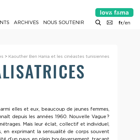
NTS
ARCHIVES
NOUS SOUTENIR
fr
/
en
es
>
Kaouther Ben Hania et les cinéastes tunisiennes
ALISATRICES
 Parmi elles et eux, beaucoup de jeunes femmes,
nnaît depuis les années 1960. Nouvelle Vague ?
rages. Mais leur éclat, collectif et individuel,
ls, en exprimant la sensualité de corps souvent
rnité d’un pays en plein bouleversement, traçant