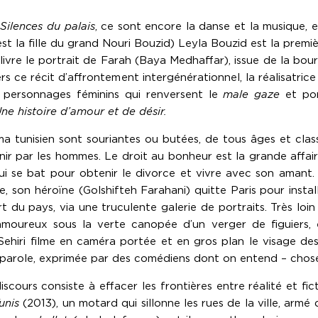
 Silences du palais
, ce sont encore la danse et la musique, en
 est la fille du grand Nouri Bouzid) Leyla Bouzid est la premiè
m livre le portrait de Farah (Baya Medhaffar), issue de la bo
 ce récit d’affrontement intergénérationnel, la réalisatrice 
 personnages féminins qui renversent le
male gaze
et por
ne histoire d’amour et de désir.
a tunisien sont souriantes ou butées, de tous âges et class
venir par les hommes. Le droit au bonheur est la grande affa
i se bat pour obtenir le divorce et vivre avec son amant
, son héroïne (Golshifteh Farahani) quitte Paris pour install
ert du pays, via une truculente galerie de portraits. Très lo
oureux sous la verte canopée d’un verger de figuiers, en
 Sehiri filme en caméra portée et en gros plan le visage des
la parole, exprimée par des comédiens dont on entend – chose
scours consiste à effacer les frontières entre réalité et f
Tunis
(2013), un motard qui sillonne les rues de la ville, armé 