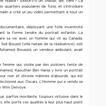
e réalité ? Existe-t-il un
challat
, dix, cent ? La
s quartiers populaires de Tunis, et s’introduire
alin a créé un jeu vidéo permettant à tout un
t documentaire, déployant une folle inventivité
mant la forme tendre du portrait enfantin. La
faire sa vie avec un homme qui vit au Canada.
idi Bouzid (ville natale de la réalisatrice), soit
e Mohamed Bouazizi, un vendeur ambulant, avait
e femme qui, violée par des policiers, tente de
hamed, Kaouther Ben Hania y livre un portrait
r noir et d’ironie mâtinée d’absurde, qui est
sélectionné aux Oscars,
L’Homme qui a vendu sa
de Wim Delvoye.
ue, parfois mordante, toujours virtuose dans le
, elle porte ces qualités à leur plus haut point