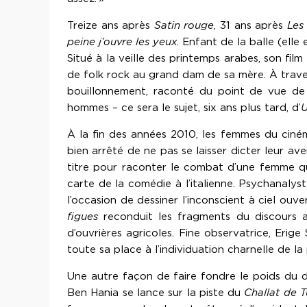
Treize ans après
Satin rouge
, 31 ans après
Les
peine j’ouvre les yeux
. Enfant de la balle (elle
Situé à la veille des printemps arabes, son fil
de folk rock au grand dam de sa mère. À travers
bouillonnement, raconté du point de vue de
hommes – ce sera le sujet, six ans plus tard, d’
U
À la fin des années 2010, les femmes du ciném
bien arrêté de ne pas se laisser dicter leur a
titre pour raconter le combat d’une femme qu
carte de la comédie à l’italienne. Psychanalyste
l’occasion de dessiner l’inconscient à ciel ouv
figues
reconduit les fragments du discours am
d’ouvrières agricoles. Fine observatrice, Erige
toute sa place à l’individuation charnelle de 
Une autre façon de faire fondre le poids du di
Ben Hania se lance sur la piste du
Challat de 