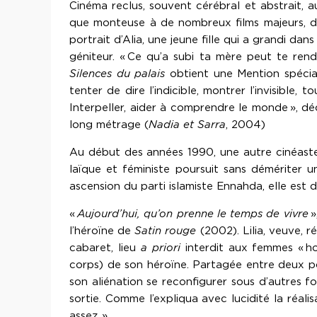
Cinéma reclus, souvent cérébral et abstrait, a
que monteuse à de nombreux films majeurs, 
portrait d’Alia, une jeune fille qui a grandi da
géniteur. « Ce qu’a subi ta mère peut te rend
Silences du palais
obtient une Mention spécial
tenter de dire l’indicible, montrer l’invisible,
Interpeller, aider à comprendre le monde », déc
long métrage (
Nadia et Sarra
, 2004)
Au début des années 1990, une autre cinéaste,
laïque et féministe poursuit sans démériter 
ascension du parti islamiste Ennahda, elle est
«
Aujourd’hui, qu’on prenne le temps de vivre
»
l’héroïne de
Satin rouge
(2002). Lilia, veuve, 
cabaret, lieu
a priori
interdit aux femmes « ho
corps) de son héroïne. Partagée entre deux pôle
son aliénation se reconfigurer sous d’autres f
sortie. Comme l’expliqua avec lucidité la réal
assez. »