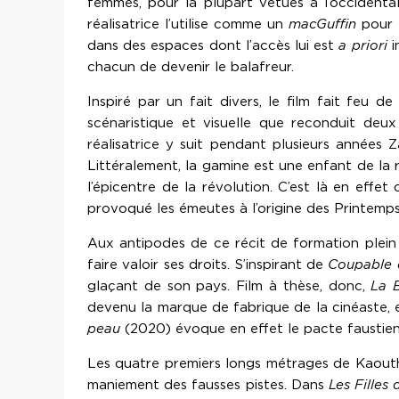
femmes, pour la plupart vêtues à l’occidenta
réalisatrice l’utilise comme un
macGuffin
pour s
dans des espaces dont l’accès lui est
a priori
i
chacun de devenir le balafreur.
Inspiré par un fait divers, le film fait feu d
scénaristique et visuelle que reconduit deu
réalisatrice y suit pendant plusieurs années
Littéralement, la gamine est une enfant de la rév
l’épicentre de la révolution. C’est là en eff
provoqué les émeutes à l’origine des Printemps
Aux antipodes de ce récit de formation plei
faire valoir ses droits. S’inspirant de
Coupable d
glaçant de son pays. Film à thèse, donc,
La 
devenu la marque de fabrique de la cinéaste, et
peau
(2020) évoque en effet le pacte faustien
Les quatre premiers longs métrages de Kaouther
maniement des fausses pistes. Dans
Les Filles 