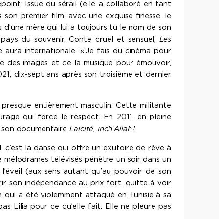
oint. Issue du sérail (elle a collaboré en tant
s son premier film, avec une exquise finesse, le
ès d’une mère qui lui a toujours tu le nom de son
u pays du souvenir. Conte cruel et sensuel,
Les
 aura internationale. « Je fais du cinéma pour
 force des images et de la musique pour émouvoir,
021, dix-sept ans après son troisième et dernier
 presque entièrement masculin. Cette militante
rage qui force le respect. En 2011, en pleine
 de son documentaire
Laïcité, inch’Allah !
d, c’est la danse qui offre un exutoire de rêve à
de mélodrames télévisés pénètre un soir dans un
l’éveil (aux sens autant qu’au pouvoir de son
rir son indépendance au prix fort, quitte à voir
lm qui a été violemment attaqué en Tunisie à sa
pas Lilia pour ce qu’elle fait. Elle ne pleure pas