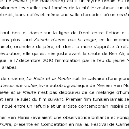
le. Le
challat
(« le balafreur ») est-il un mythe urbain ou un
illonner les ruelles mal famées de la cité Ezzouhour, l’un de
nterdit, bars, cafés et même une salle d’arcades où un
nerd
m
e tout bois et danse sur la ligne de front entre fiction e
x ans plus tard
Zaineb n’aime pas la neige
, en lui impri
 Zaineb, orpheline de père, et dont la mère s’apprête à re
olution, elle qui est née juste avant la chute de Ben Ali, à S
et que le 17 décembre 2010 l’immolation par le feu du jeun
 arabes.
n de charme,
La Belle et la Meute
suit le calvaire d’une jeun
’avoir été violée
, livre autobiographique de Meriem Ben Mo
Belle et la Meute
n’est pas dépourvu de ce mélange d’humou
 sera le sujet du film suivant. Premier film tunisien jamais 
 noué entre un réfugié et un artiste contemporain inspiré 
 Ben Hania révélaient une observatrice brillante et ironiq
d’Olfa
, présenté en Compétition en mai au Festival de Cannes