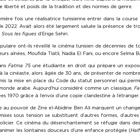
de liberté et poids de la tradition et des normes de genre.
emière fois une réalisatrice tunisienne entrer dans la cour
 2022. Avait alors été largement saluée la présence de trois
t
Sous les figues
d’Erige Sehiri.
laire ont-ils réveillé le cinéma tunisien de décennies de to
 leurs aînées, Moufida Tlatli, Nadia El Fani, ou encore Selma B
dans
Fatma 75
une étudiante en droit qui prépare un exposé 
 à la cinéaste, alors âgée de 30 ans, de présenter de nomb
mis la mise en place du Code du statut personnel qui permi
le monde arabe. Aujourd’hui considéré comme un classique,
Fa
s 1970 grâce à l’envoi d’une copie clandestine à l’étranger.
vée au pouvoir de Zine el-Abidine Ben Ali marquent un chan
 mises sous tension se substituent d’autres formes, d’autres
policier. Ce cinéma du désenchantement se réfugie dans des 
animer les lointaines douceurs d’une enfance protégée (
Hal