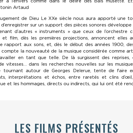
r à l’envers comme dans le délire des bals musette. E
ntonin Artaud
e jugement de Dieu Le XXe siècle nous aura apporté une to
té d’enregistrer sur un support des pièces sonores développe l’
nant d’autres « instruments » que ceux de l’orchestre cl
 et film, dès les premières projections, annoncent elles a
e rapport aux sons, et, dès le début des années 1900, de
n compte la nouveauté de la musique considérée comme art 
availler en tant que telle. De là surgissent des reprises, 
s de vitesses… dans les recherches nouvelles sur les musique
 tournant autour de Georges Delerue, tente de faire e
ts, interprétations et échos, entre raretés et clins d’œil
e et les hommages, directs ou indirects, qui lui ont été ren
LES FILMS PRÉSENTÉS