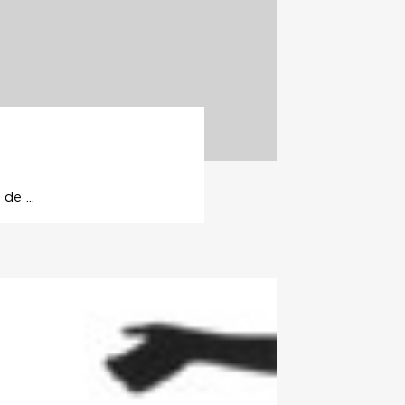
de ...