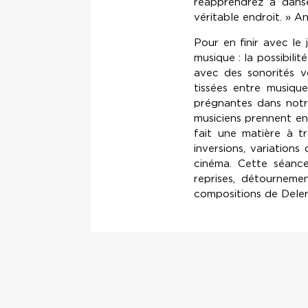
réapprendrez à danse
véritable endroit. » A
Pour en finir avec l
musique : la possibili
avec des sonorités ve
tissées entre musique
prégnantes dans notr
musiciens prennent e
fait une matière à tr
inversions, variation
cinéma. Cette séance
reprises, détournemen
compositions de Deleru