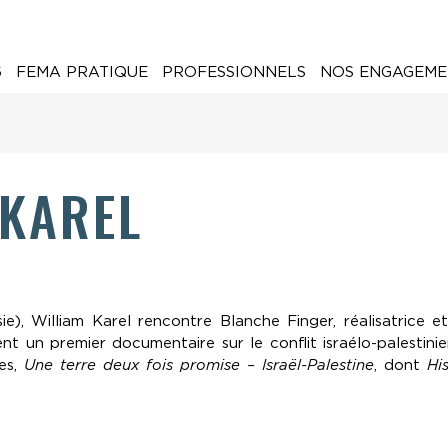
6
FEMA PRATIQUE
PROFESSIONNELS
NOS ENGAGEME
 KAREL
ie), William Karel rencontre Blanche Finger, réalisatrice e
sent un premier documentaire sur le conflit israélo-palestin
es,
Une terre deux fois promise – Israël-Palestine
, dont
His