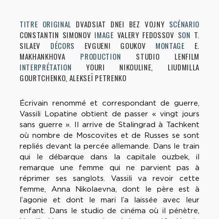
TITRE ORIGINAL
DVADSIAT DNEI BEZ VOJNY
SCÉNARIO
CONSTANTIN SIMONOV
IMAGE
VALERY FEDOSSOV
SON
T.
SILAEV
DÉCORS
EVGUENI GOUKOV
MONTAGE
E.
MAKHANKHOVA
PRODUCTION
STUDIO LENFILM
INTERPRÉTATION
YOURI NIKOULINE, LIUDMILLA
GOURTCHENKO, ALEKSEÏ PETRENKO
Écrivain renommé et correspondant de guerre,
Vassili Lopatine obtient de passer « vingt jours
sans guerre ». Il arrive de Stalingrad à Tachkent
où nombre de Moscovites et de Russes se sont
repliés devant la percée allemande. Dans le train
qui le débarque dans la capitale ouzbek, il
remarque une femme qui ne parvient pas à
réprimer ses sanglots. Vassili va revoir cette
femme, Anna Nikolaevna, dont le père est à
l’agonie et dont le mari l’a laissée avec leur
enfant. Dans le studio de cinéma où il pénètre,