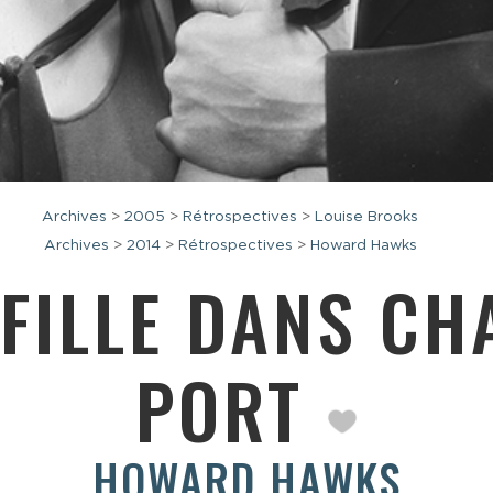
Archives
>
2005
>
Rétrospectives
>
Louise Brooks
Archives
>
2014
>
Rétrospectives
>
Howard Hawks
 FILLE DANS CH
PORT
HOWARD HAWKS