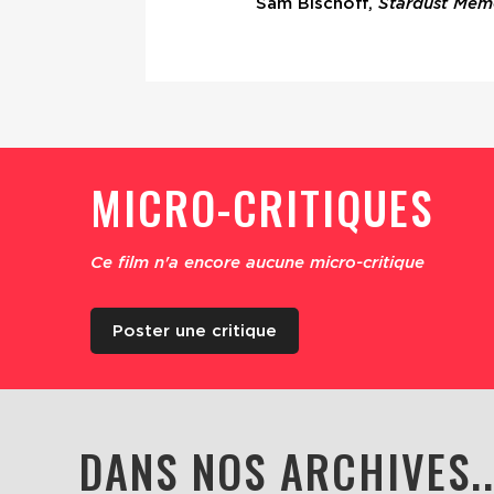
Sam Bischoff,
Stardust Mem
MICRO-CRITIQUES
Ce film n'a encore aucune micro-critique
Poster une critique
DANS NOS ARCHIVES..