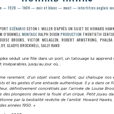
n — 1928 — 1h04 — noir et blanc — muet — intertitres anglais sou
 PORT
SCÉNARIO
SETON I. MILLER D’APRÈS UN SUJET DE HOWARD HAW
AM O’OONNELL
MONTAGE R
ALPH DIXON
PRODUCTION
TWENTIETH CENTU
LOUISE BROOKS, VICTOR MCLAGLEN, ROBERT ARMSTRONG, PHALBA 
LOY, GLADYS BROCKWELL, SALLY RAND
ike séduit une fille dans un port, un tatouage lui apprend q
t inséparables, jusqu’au jour où…
me rarement, d’un objet vivant, brillant, qui chaloupe nos
s et les gestes d’une entraide authentique. Il y a dans ce f
tateur, définitivement concrétisés par l’arrivée de Louise Br
tue des plongeons devant la foule d’un cirque. Petit joyau d
tonne par la bestialité revêche de l’amitié. Howard Hawks, q
 des années 1950. »