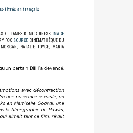
s-titrés en français
KS ET JAMES K. MCGUINESS
IMAGE
RY FOX
SOURCE
CINÉMATHÈQUE DU
MORGAN, NATALIE JOYCE, MARIA
u’un certain Bill l’a devancé.
 émotions avec décontraction
ilm une puissance sexuelle, un
ooks en Mam’selle Godiva, une
ans la filmographie de Hawks,
ui aimait tant ce film, rêvait