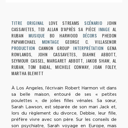
TITRE ORIGINAL
LOVE STREAMS
SCÉNARIO
JOHN
CASSAVETES, TED ALLAN D’APRÈS SA PIÈCE
IMAGE
AL
RUBAN
MUSIQUE
BO HARWOOD
DÉCORS
PHEDON
PAPAMICHAEL
MONTAGE
GEORGE C. VILLASENOR
PRODUCTION
CANNON GROUP
INTERPRÉTATION
GENA
ROWLANDS, JOHN CASSAVETES, DIAHNE ABBOTT,
SEYMOUR CASSEL, MARGARET ABBOTT, JAKOB SHAW, AL
RUBAN, TOM BADAL, MICHELE CONWAY, JOAN FOLEY,
MARTHA BLEWITT
À Los Angeles, l’écrivain Robert Harmon vit dans
sa belle maison, entouré de ses « petites
poulettes », de jolies filles vénales. Sa sœur,
Sarah Lawson, est séparée de son mari Jack et,
lors du règlement du divorce, Debbie, leur fille,
préfère vivre avec son père. Sur les conseils de
son psychiatre, Sarah voyage en Europe, mais