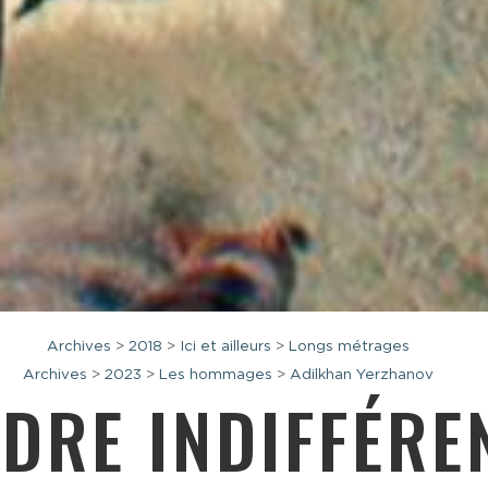
Archives
>
2018
>
Ici et ailleurs
>
Longs métrages
Archives
>
2023
>
Les hommages
>
Adilkhan Yerzhanov
NDRE INDIFFÉRE