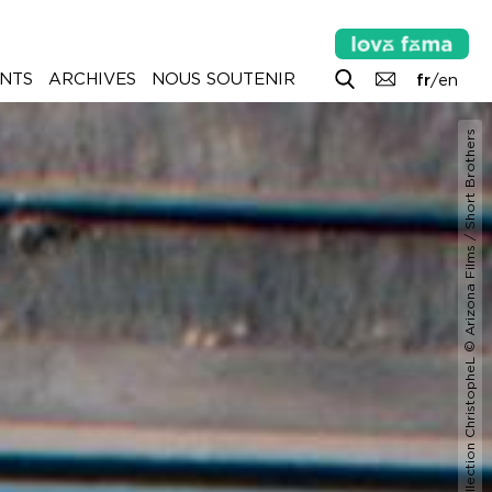
NTS
ARCHIVES
NOUS SOUTENIR
fr
/
en
© Collection ChristopheL © Arizona Films / Short Brothers