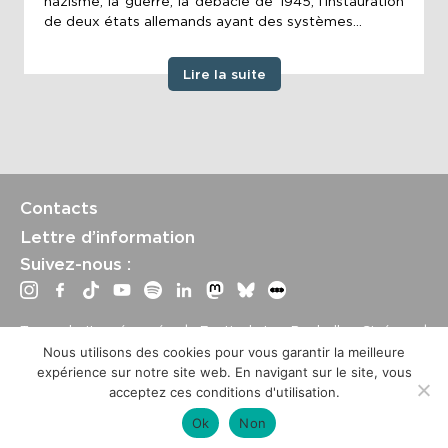
nazisme, la guerre, la débâcle de 1945, l'instauration
de deux états allemands ayant des systèmes...
Lire la suite
Contacts
Lettre d’information
Suivez-nous :
Tous droits réservés | Festival La Rochelle Cinéma |
International Film Festival –
Mentions légales
–
Conditions
Nous utilisons des cookies pour vous garantir la meilleure
générales de vente
expérience sur notre site web. En navigant sur le site, vous
Crédits site : Marine Breton, design ;
Etienne Delcambre
,
acceptez ces conditions d'utilisation.
développement et mise à jour
Ok
Non