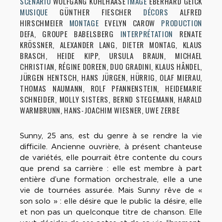
SCÉNARIO
WOLFGANG KOHLHAASE
IMAGE
EBERHARD GEICK
MUSIQUE
GÜNTHER FIESCHER
DÉCORS
ALFRED
HIRSCHMEIER
MONTAGE
EVELYN CAROW
PRODUCTION
DEFA, GROUPE BABELSBERG
INTERPRÉTATION
RENATE
KRÖSSNER, ALEXANDER LANG, DIETER MONTAG, KLAUS
BRASCH, HEIDE KIPP, URSULA BRAUN, MICHAEL
CHRISTIAN, RÉGINE DOREEN, DUO GRADINI, KLAUS HÂNDEL,
JÜRGEN HENTSCH, HANS JÜRGEN, HÜRRIG, OLAF MIERAU,
THOMAS NAUMANN, ROLF PFANNENSTEIN, HEIDEMARIE
SCHNEIDER, MOLLY SISTERS, BERND STEGEMANN, HARALD
WARMBRUNN, HANS-JOACHIM WIESNER, UWE ZERBE
Sunny, 25 ans, est du genre à se rendre la vie
difficile. Ancienne ouvrière, à présent chanteuse
de variétés, elle pourrait être contente du cours
que prend sa carrière : elle est membre à part
entière d’une formation orchestrale, elle a une
vie de tournées assurée. Mais Sunny rêve de «
son solo » : elle désire que le public la désire, elle
et non pas un quelconque titre de chanson. Elle