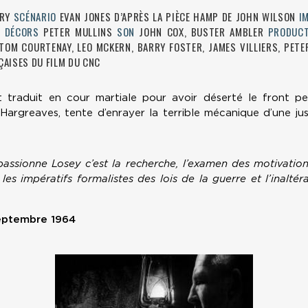
TRY
SCÉNARIO
EVAN JONES D’APRÈS LA PIÈCE HAMP DE JOHN WILSON
I
S
DÉCORS
PETER MULLINS
SON
JOHN COX, BUSTER AMBLER
PRODUCT
TOM COURTENAY, LEO MCKERN, BARRY FOSTER, JAMES VILLIERS, PETER
ÇAISES DU FILM DU CNC
t traduit en cour martiale pour avoir déserté le front p
Hargreaves, tente d’enrayer la terrible mécanique d’une just
 passionne Losey c’est la recherche, l’examen des motivati
les impératifs formalistes des lois de la guerre et l’inaltér
eptembre 1964