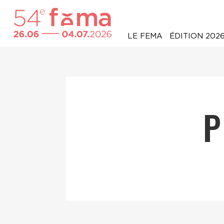
LE FEMA
ÉDITION 202
P