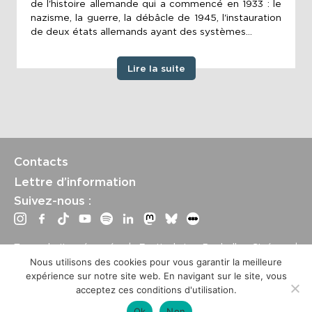
de l'histoire allemande qui a commencé en 1933 : le
nazisme, la guerre, la débâcle de 1945, l'instauration
de deux états allemands ayant des systèmes...
Lire la suite
Contacts
Lettre d’information
Suivez-nous :
Tous droits réservés | Festival La Rochelle Cinéma |
International Film Festival –
Mentions légales
–
Conditions
Nous utilisons des cookies pour vous garantir la meilleure
générales de vente
expérience sur notre site web. En navigant sur le site, vous
Crédits site : Marine Breton, design ;
Etienne Delcambre
,
acceptez ces conditions d'utilisation.
développement et mise à jour
Ok
Non