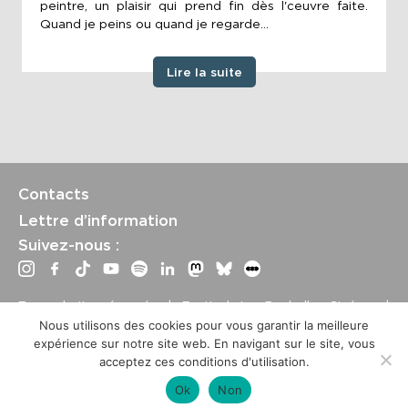
peintre, un plaisir qui prend fin dès l'ceuvre faite.
Quand je peins ou quand je regarde...
Lire la suite
Contacts
Lettre d’information
Suivez-nous :
Tous droits réservés | Festival La Rochelle Cinéma |
International Film Festival –
Mentions légales
–
Conditions
Nous utilisons des cookies pour vous garantir la meilleure
générales de vente
expérience sur notre site web. En navigant sur le site, vous
Crédits site : Marine Breton, design ;
Etienne Delcambre
,
acceptez ces conditions d'utilisation.
développement et mise à jour
Ok
Non