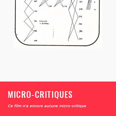
MICRO-CRITIQUES
Ce film n'a encore aucune micro-critique